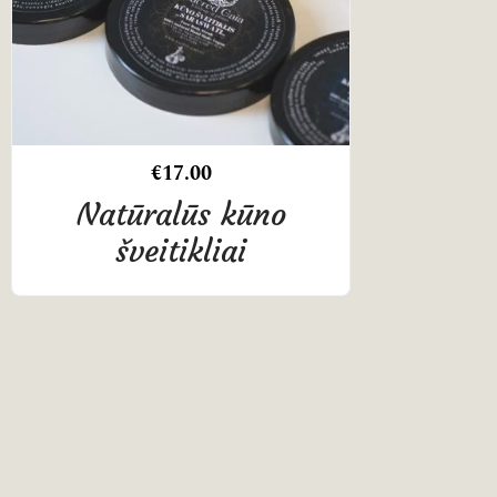
€
17.00
Natūralūs kūno
šveitikliai