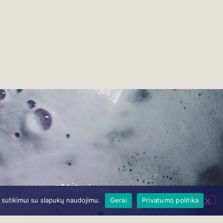
mink protą, atsigaivink sieloje
ų sutikimui su slapukų naudojimu.
Gerai
Privatumo politika