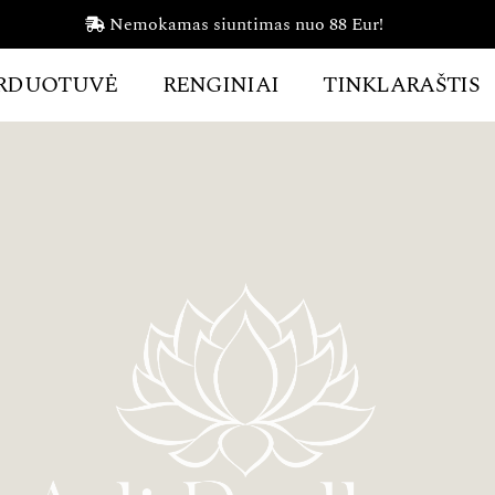
Nemokamas siuntimas nuo 88 Eur!
RDUOTUVĖ
RENGINIAI
TINKLARAŠTIS