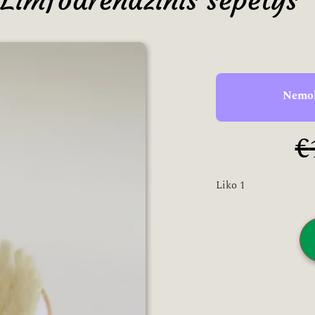
Limfodrenažinis šepetys
Nemok
€
Liko 1