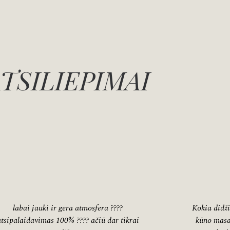
TSILIEPIMAI
labai jauki ir gera atmosfera ????
Kokia didži
atsipalaidavimas 100% ???? ačiū dar tikrai
kūno masa