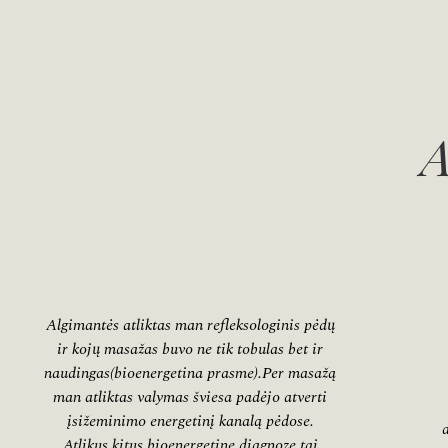
A
Algimantės atliktas man refleksologinis pėdų
ir kojų masažas buvo ne tik tobulas bet ir
naudingas(bioenergetina prasme).Per masažą
man atliktas valymas šviesa padėjo atverti
įsižeminimo energetinį kanalą pėdose.
Atlikus kitus bioenergetinę diagnozę tai