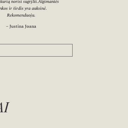
 kurią norisi sugrįžti.Algimantės
nkos ir širdis yra auksinė.
Rekomenduoju.
– Justina Joana
AI