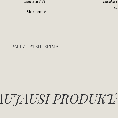
sugrįšiu ????
pasaka į
ra
– Skirmantė
PALIKTI ATSILIEPIMĄ
AUJAUSI PRODUKT