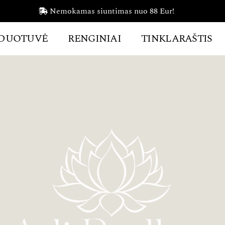
Nemokamas siuntimas nuo 88 Eur!
DUOTUVĖ
RENGINIAI
TINKLARAŠTIS