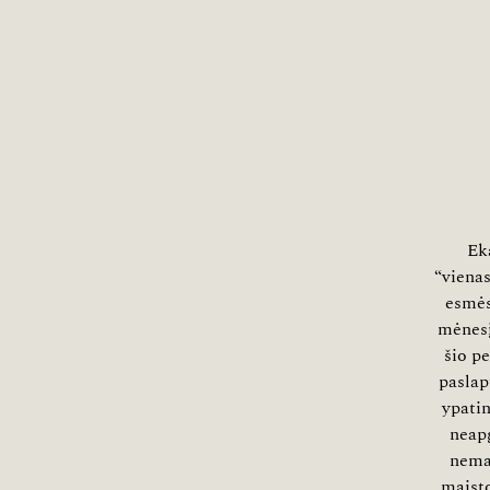
Eka
“vienas
esmės
mėnesį
šio pe
paslap
ypatin
neapg
nema
maisto