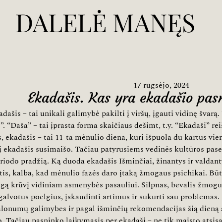
DALELĖ MANĘS
17 rugsėjo, 2024
Ekadašis. Kas yra ekadašio pa
dašis – tai unikali galimybė pakilti į viršų, įgauti vidinę švarą.
”. “Daša” – tai įprasta forma skaičiaus dešimt, t.y. “Ekadaši” rei
, ekadašis – tai 11-ta mėnulio diena, kuri išpuola du kartus vi
 ekadašis susimaišo. Tačiau patyrusiems vedinės kultūros pas
riodo pradžią. Ką duoda ekadašis Išminčiai, žinantys ir valdanty
tis, kalba, kad mėnulio fazės daro įtaką žmogaus psichikai. Bū
gą krūvį vidiniam asmenybės pasauliui. Silpnas, bevalis žmogus
alvotus poelgius, įskaudinti artimus ir sukurti sau problemas.
lonumų galimybes ir pagal išminčių rekomendacijas šią dieną
. Tačiau pasninko laikymasis per ekadašį – ne tik maisto atsi