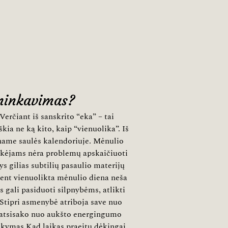
sninkavimas?
 Verčiant iš sanskrito “eka” – tai
škia ne ką kito, kaip “vienuolika”. Iš
ename saulės kalendoriuje. Mėnulio
ekėjams nėra problemų apskaičiuoti
s gilias subtilių pasaulio materijų
tent vienuolikta mėnulio diena neša
 gali pasiduoti silpnybėms, atlikti
 Stipri asmenybė atriboja save nuo
 atsisako nuo aukšto energingumo
sakymas Kad laikas praeitų dėkingai