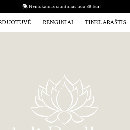
Nemokamas siuntimas nuo 88 Eur!
RDUOTUVĖ
RENGINIAI
TINKLARAŠTIS