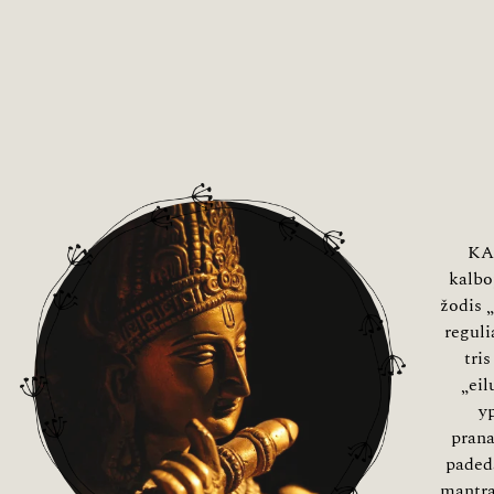
KA
kalbo
žodis 
reguli
tri
„eil
y
prana
padeda
mantra