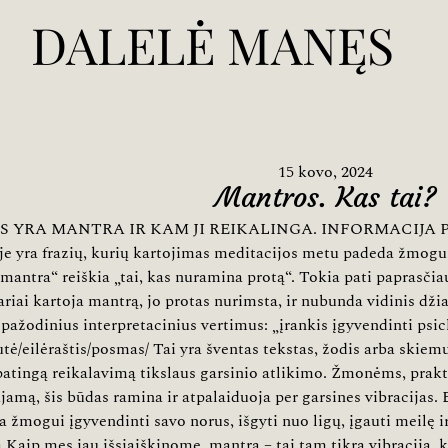
DALELĖ MANĘS
15 kovo, 2024
Mantros. Kas tai?
S YRA MANTRA IR KAM JI REIKALINGA. INFORMACIJA 
je yra frazių, kurių kartojimas meditacijos metu padeda žmogui 
„mantra“ reiškia „tai, kas nuramina protą“. Tokia pati paprasči
ariai kartoja mantrą, jo protas nurimsta, ir nubunda vidinis džia
s pažodinius interpretacinius vertimus: „įrankis įgyvendinti psic
utė/eilėraštis/posmas/ Tai yra šventas tekstas, žodis arba skiem
patingą reikalavimą tikslaus garsinio atlikimo. Žmonėms, prakt
jamą, šis būdas ramina ir atpalaiduoja per garsines vibracija
 žmogui įgyvendinti savo norus, išgyti nuo ligų, įgauti meilę i
 Kaip mes jau išsiaiškinome, mantra – tai tam tikra vibracija, ku