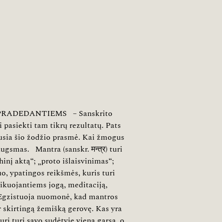
PRADEDANTIEMS – Sanskrito
pasiekti tam tikrų rezultatų. Pats
ausia šio žodžio prasmė. Kai žmogus
ugsmas. Mantra (sanskr. मन्त्र) turi
hinį aktą“; „proto išlaisvinimas“;
uo, ypatingos reikšmės, kuris turi
ikuojantiems jogą, meditaciją,
s. Egzistuoja nuomonė, kad mantros
r skirtingą žemišką gerovę. Kas yra
ri turi savo sudėtyje vieną garsą, o