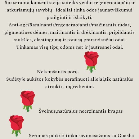
Šio serumo konsentracija suteiks veidui regeneruojančių ir
atkuriamųjų savybių : idealiai tinka odos jaunatviškumui
prailginti ir išlaikyti.
Anti-age/Raminantis/
regeneruojantis/maźinantis rudas,
pigmentines dėmes, maitinantis ir drėkinantis, pripildantis
raukšles, elastingumą ir tonusą prarandančiai odai.
Tinkamas visų tipų odoms net ir jautresnei odai.
Nekemšantis porų.
Sudėtyje aukštos kokybės nerafinuoti aliejai,tik natūralūs
atrinkti , ingredientai.
Švelnus,
natūralus neerzinantis kvapas
Serumas puikiai tinka savimasažams su Guasha