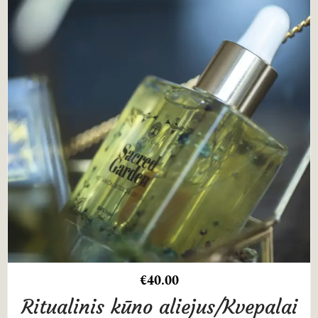
€
40.00
Ritualinis kūno aliejus/Kvepalai