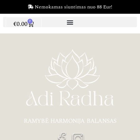
Nemokamas siuntimas nuo 88 Eur!
0
€
0.00
RAMYBĖ HARMONIJA BALANSAS