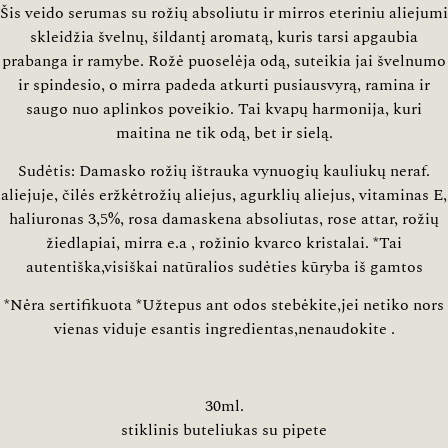
Šis veido serumas su rožių absoliutu ir mirros eteriniu aliejumi
skleidžia švelnų, šildantį aromatą, kuris tarsi apgaubia
prabanga ir ramybe. Rožė puoselėja odą, suteikia jai švelnumo
ir spindesio, o mirra padeda atkurti pusiausvyrą, ramina ir
saugo nuo aplinkos poveikio. Tai kvapų harmonija, kuri
maitina ne tik odą, bet ir sielą.
Sudėtis: Damasko rožių ištrauka vynuogių kauliukų neraf.
aliejuje, čilės eržkėtrožių aliejus, agurklių aliejus, vitaminas E,
haliuronas 3,5%, rosa damaskena absoliutas, rose attar, rožių
žiedlapiai, mirra e.a , rožinio kvarco kristalai. *Tai
autentiška,visiškai natūralios sudėties kūryba iš gamtos
*Nėra sertifikuota *Užtepus ant odos stebėkite,jei netiko nors
vienas viduje esantis ingredientas,nenaudokite .
30ml.
stiklinis buteliukas su pipete