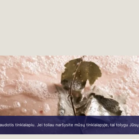
paliesk kūną, nura
otis tinklalapiu. Jei toliau naršysite mūsų tinklalapyje, tai tolygu Jūs