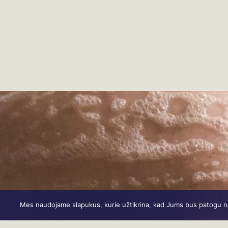
Mes naudojame slapukus, kurie užtikrina, kad Jums bus patogu naud