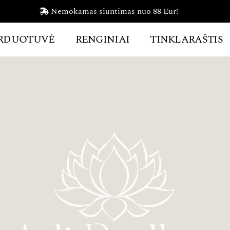
Nemokamas siuntimas nuo 88 Eur!
RDUOTUVĖ
RENGINIAI
TINKLARAŠTIS