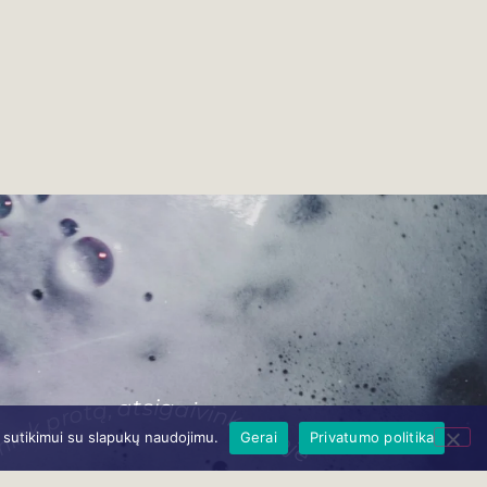
mink protą, atsigaivink sieloje
ų sutikimui su slapukų naudojimu.
Gerai
Privatumo politika