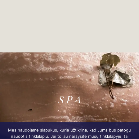
S P A
Mes naudojame slapukus, kurie užtikrina, kad Jums bus patogu
naudotis tinklalapiu. Jei toliau naršysite mūsų tinklalapyje, tai