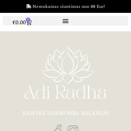
Nemokamas siuntimas nuo 88 Eur!
0
€
0.00
RAMYBĖ HARMONIJA BALANSAS