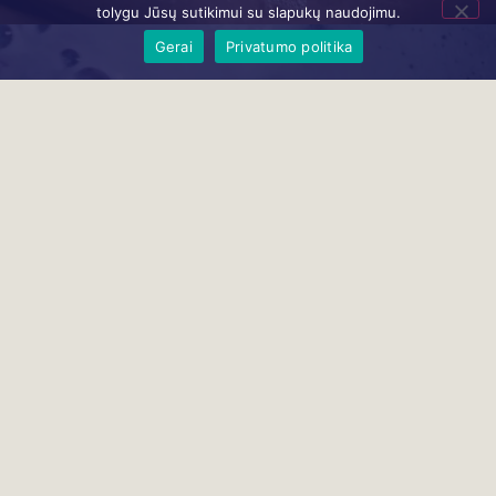
tolygu Jūsų sutikimui su slapukų naudojimu.
Gerai
Privatumo politika
paliesk kūną, nuramink protą, atsigaivink sieloje