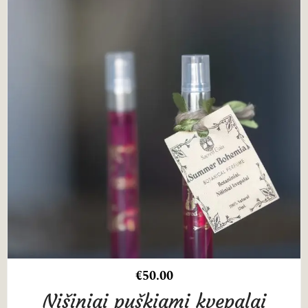
€
50.00
Nišiniai puškiami kvepalai