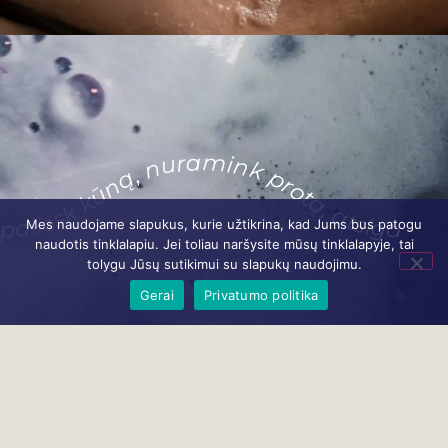
paliesk kūną, nuramink protą, atsigaivink sieloje
Mes naudojame slapukus, kurie užtikrina, kad Jums bus patogu
naudotis tinklalapiu. Jei toliau naršysite mūsų tinklalapyje, tai
tolygu Jūsų sutikimui su slapukų naudojimu.
Gerai
Privatumo politika