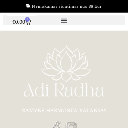
Nemokamas siuntimas nuo 88 Eur!
0
€
0.00
RAMYBĖ HARMONIJA BALANSAS