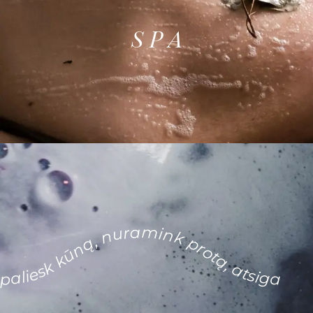
S P A
paliesk kūną, nuramink protą, atsigaivink sieloje