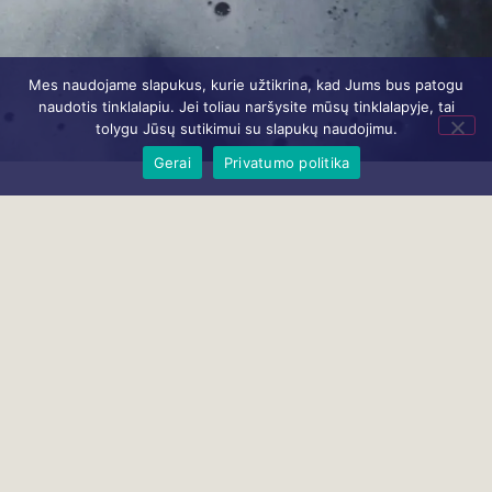
Mes naudojame slapukus, kurie užtikrina, kad Jums bus patogu
naudotis tinklalapiu. Jei toliau naršysite mūsų tinklalapyje, tai
tolygu Jūsų sutikimui su slapukų naudojimu.
Gerai
Privatumo politika
Kūriniai Jūsų kasdieniams ritualams praturtinti Rankų
darbo Autorinė kūryba Tik iš 100% natūralių ,aukštos
kokybės ingredientų. Augalų išminties kūryba tavo kūno
ir sielos darnai
Duok Sau Meilės 2021 © Visos teisės saugomos