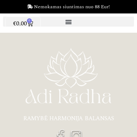
Nemokamas siuntimas nuo 88 Eur!
0
€
0.00
RAMYBĖ HARMONIJA BALANSAS