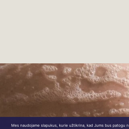
Mes naudojame slapukus, kurie užtikrina, kad Jums bus patogu naud