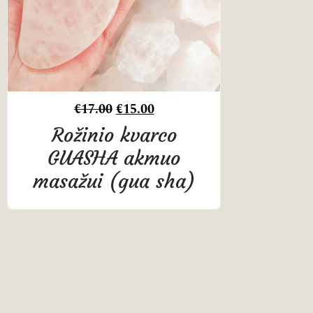
€
17.00
€
15.00
Rožinio kvarco
GUASHA akmuo
masažui (gua sha)