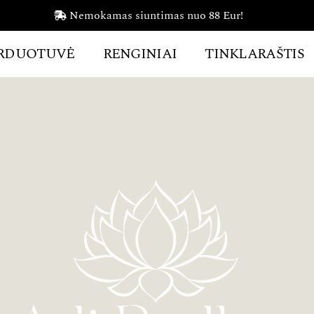
Nemokamas siuntimas nuo 88 Eur!
RDUOTUVĖ
RENGINIAI
TINKLARAŠTIS