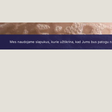
Mes naudojame slapukus, kurie užtikrina, kad Jums bus patogu naud
S 