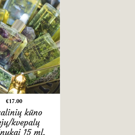
€
17.00
ualinių kūno
ejų/kvepalų
nukai 15 ml.