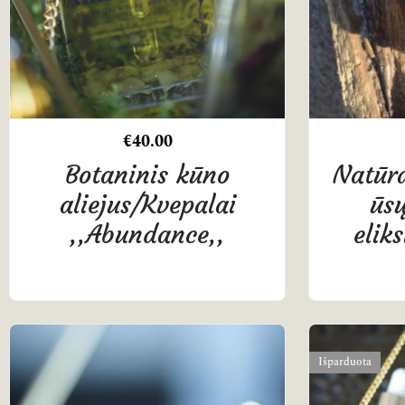
€
40.00
Botaninis kūno
Natūra
aliejus/Kvepalai
ūsų
,,Abundance,,
elik
Išparduota