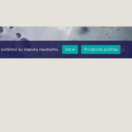
ų sutikimui su slapukų naudojimu.
Gerai
Privatumo politika
mink protą, atsigaivink sieloje