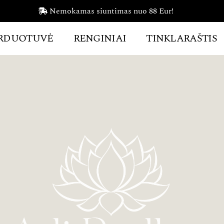
Nemokamas siuntimas nuo 88 Eur!
RDUOTUVĖ
RENGINIAI
TINKLARAŠTIS