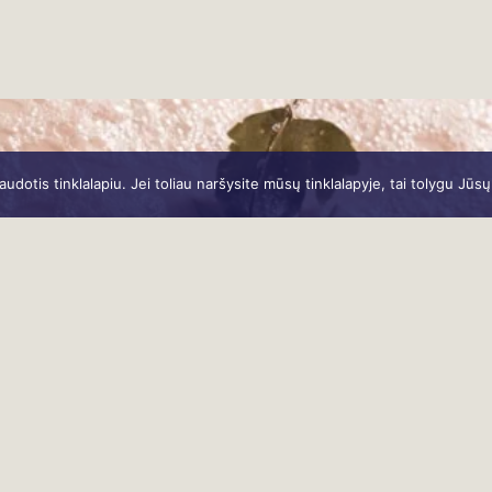
otis tinklalapiu. Jei toliau naršysite mūsų tinklalapyje, tai tolygu Jūs
paliesk kūną, nura
P A