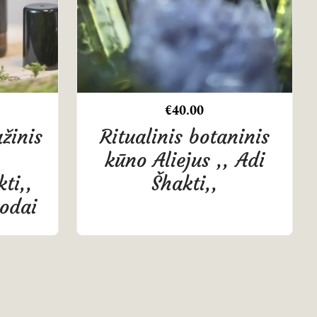
€
40.00
žinis
Ritualinis botaninis
kūno Aliejus ,, Adi
ti,,
Šhakti,,
 odai