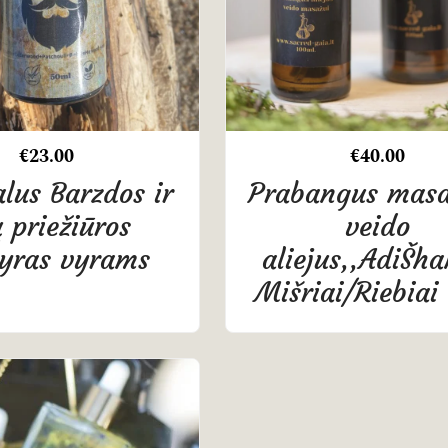
€
23.00
€
40.00
lus Barzdos ir
Prabangus masa
 priežiūros
veido
syras vyrams
aliejus,,AdiŠhak
Mišriai/Riebiai