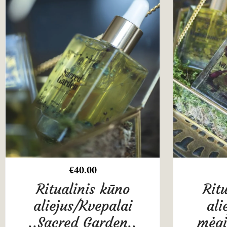
€
40.00
Ritualinis kūno
Rit
aliejus/Kvepalai
ali
,,Sacred Garden,,
mėgi