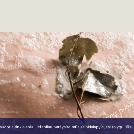
paliesk kūną, nura
P A
otis tinklalapiu. Jei toliau naršysite mūsų tinklalapyje, tai tolygu Jūs