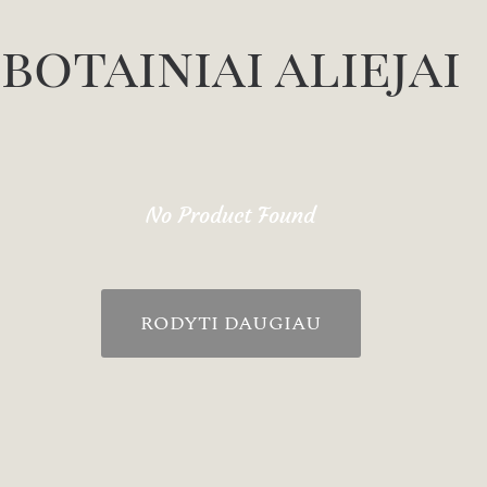
botainiai aliejai
No Product Found
RODYTI DAUGIAU