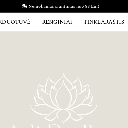
Nemokamas siuntimas nuo 88 Eur!
RDUOTUVĖ
RENGINIAI
TINKLARAŠTIS