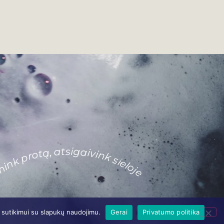
mink protą, atsigaivink sieloje
ų sutikimui su slapukų naudojimu.
Gerai
Privatumo politika