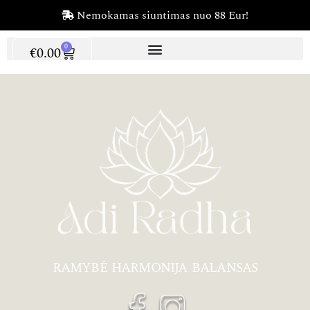
Nemokamas siuntimas nuo 88 Eur!
0
€
0.00
RAMYBĖ HARMONIJA BALANSAS