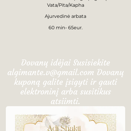
Vata/Pita/Kapha
Ajurvedinė arbata
60 min- 65eur.
Dovanų idėjai Susisiekite
algimante.v@gmail.com Dovanų
kuponą galite įsigyti ir gauti
elektroninį arba susitikus
atsiimti.