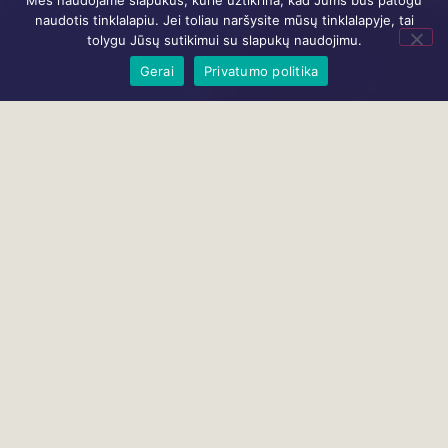
Mes naudojame slapukus, kurie užtikrina, kad Jums bus patogu
naudotis tinklalapiu. Jei toliau naršysite mūsų tinklalapyje, tai
tolygu Jūsų sutikimui su slapukų naudojimu.
Gerai
Privatumo politika
SUSIJĘ RENGINIAI
VISI RENGINIAI