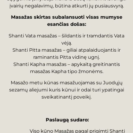
įvairių negalavimų, būtina atkurti jų pusiausvyrą.
Masažas skirtas subalansuoti visas mumyse
esančias došas:
Shanti Vata masažas – šildantis ir tramdantis Vata
vėją.
Shanti Pitta masažas – giliai atpalaiduojantis ir
raminantis Pitta vidinę ugnį.
Shanti Kapha masažas – apykaitą greitinantis
masažas Kapha tipo žmonėms.
Masažo metu kūnas masažuojamas su Juodųjų
sezamų aliejumi kuris kūnui ir odai turi ypatingai
sveikatinantį poveikį.
Paslaugą sudaro:
Viso kūno Masažas pagal prigimtį Shanti