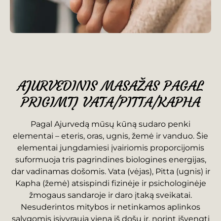
AJURVEDINIS MASAŽAS PAGAL
PRIGIMTĮ VATA/PITTA/KAPHA
Pagal Ajurvedą mūsų kūną sudaro penki
elementai – eteris, oras, ugnis, žemė ir vanduo. Šie
elementai jungdamiesi įvairiomis proporcijomis
suformuoja tris pagrindines biologines energijas,
dar vadinamas došomis. Vata (vėjas), Pitta (ugnis) ir
Kapha (žemė) atsispindi fizinėje ir psichologinėje
žmogaus sandaroje ir daro įtaką sveikatai.
Nesuderintos mitybos ir netinkamos aplinkos
sąlygomis įsivyrauja viena iš došų ir, norint išvengti